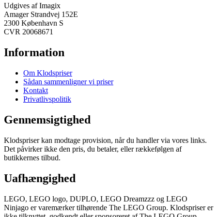
Udgives af Imagix
Amager Strandvej 152E
2300 København S
CVR 20068671
Information
Om Klodspriser
Sådan sammenligner vi priser
Kontakt
Privatlivspolitik
Gennemsigtighed
Klodspriser kan modtage provision, når du handler via vores links.
Det påvirker ikke den pris, du betaler, eller rækkefølgen af
butikkernes tilbud.
Uafhængighed
LEGO, LEGO logo, DUPLO, LEGO Dreamzzz og LEGO
Ninjago er varemærker tilhørende The LEGO Group. Klodspriser er
ikke tilknyttet, godkendt eller sponsoreret af The LEGO Group.