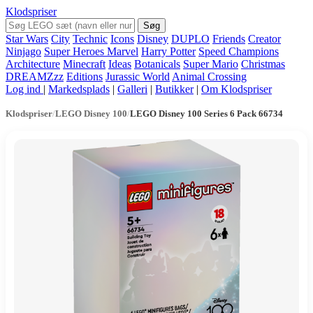
Klodspriser
Søg
Star Wars
City
Technic
Icons
Disney
DUPLO
Friends
Creator
Ninjago
Super Heroes Marvel
Harry Potter
Speed Champions
Architecture
Minecraft
Ideas
Botanicals
Super Mario
Christmas
DREAMZzz
Editions
Jurassic World
Animal Crossing
Log ind
|
Markedsplads
|
Galleri
|
Butikker
|
Om Klodspriser
Klodspriser
/
LEGO Disney 100
/
LEGO Disney 100 Series 6 Pack 66734