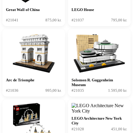
Great Wall of China
LEGO House
#21041
875,00 kr.
#21037
795,00 kr.
Arc de Triomphe
Solomon R. Guggenheim
Museum
#21036
995,00 kr.
#21035
1.595,00 kr.
LEGO Architecture New York
City
#21028
451,00 kr.