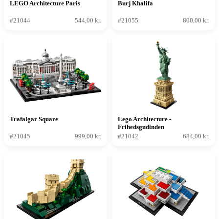
LEGO Architecture Paris
Burj Khalifa
#21044
544,00 kr.
#21055
800,00 kr.
Trafalgar Square
Lego Architecture -
Frihedsgudinden
#21045
999,00 kr.
#21042
684,00 kr.