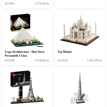
#21061
1.374,00 kr.
Lego Architecture - Den Store
Taj Mahal
Pyramide I Giza
#21058
1.018,00 kr.
#21056
1.695,00 kr.