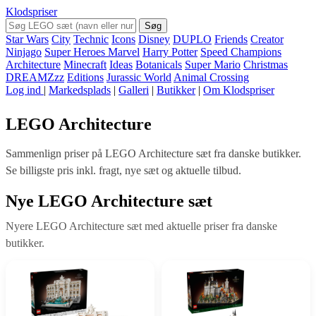
Klodspriser
Søg
Star Wars
City
Technic
Icons
Disney
DUPLO
Friends
Creator
Ninjago
Super Heroes Marvel
Harry Potter
Speed Champions
Architecture
Minecraft
Ideas
Botanicals
Super Mario
Christmas
DREAMZzz
Editions
Jurassic World
Animal Crossing
Log ind
|
Markedsplads
|
Galleri
|
Butikker
|
Om Klodspriser
LEGO Architecture
Sammenlign priser på LEGO Architecture sæt fra danske butikker.
Se billigste pris inkl. fragt, nye sæt og aktuelle tilbud.
Nye LEGO Architecture sæt
Nyere LEGO Architecture sæt med aktuelle priser fra danske
butikker.