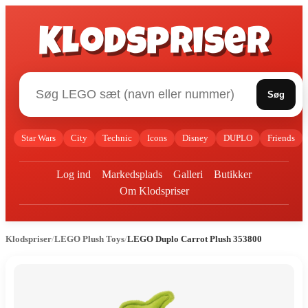
Klodspriser
Søg
Star Wars
City
Technic
Icons
Disney
DUPLO
Friends
Log ind
Markedsplads
Galleri
Butikker
Om Klodspriser
Klodspriser
/
LEGO Plush Toys
/
LEGO Duplo Carrot Plush 353800