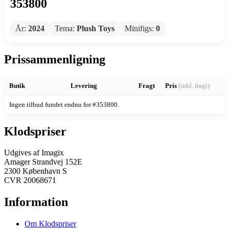
353800
År:
2024
Tema:
Plush Toys
Minifigs:
0
Prissammenligning
Butik
Levering
Fragt
Pris
(inkl. fragt)
Ingen tilbud fundet endnu for #353800.
Klodspriser
Udgives af Imagix
Amager Strandvej 152E
2300 København S
CVR 20068671
Information
Om Klodspriser