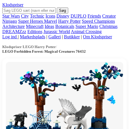
Klodspriser
Søg
Star Wars
City
Technic
Icons
Disney
DUPLO
Friends
Creator
Ninjago
Super Heroes Marvel
Harry Potter
Speed Champions
Architecture
Minecraft
Ideas
Botanicals
Super Mario
Christmas
DREAMZzz
Editions
Jurassic World
Animal Crossing
Log ind
|
Markedsplads
|
Galleri
|
Butikker
|
Om Klodspriser
Klodspriser
/
LEGO Harry Potter
/
LEGO Forbidden Forest: Magical Creatures 76432