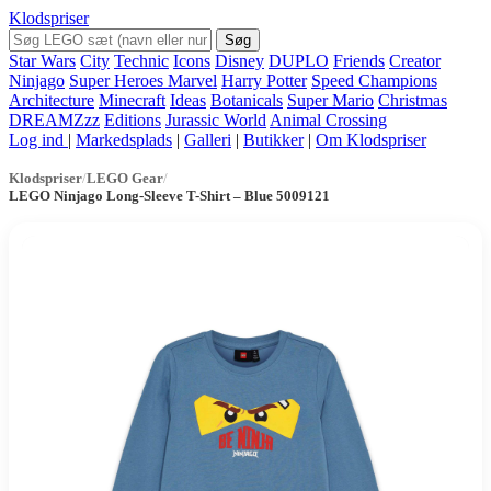
Klodspriser
Søg
Star Wars
City
Technic
Icons
Disney
DUPLO
Friends
Creator
Ninjago
Super Heroes Marvel
Harry Potter
Speed Champions
Architecture
Minecraft
Ideas
Botanicals
Super Mario
Christmas
DREAMZzz
Editions
Jurassic World
Animal Crossing
Log ind
|
Markedsplads
|
Galleri
|
Butikker
|
Om Klodspriser
Klodspriser
/
LEGO Gear
/
LEGO Ninjago Long-Sleeve T-Shirt – Blue 5009121