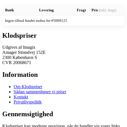
Butik
Levering
Fragt
Pris
(inkl. fragt)
Ingen tilbud fundet endnu for #5009121.
Klodspriser
Udgives af Imagix
Amager Strandvej 152E
2300 København S
CVR 20068671
Information
Om Klodspriser
Sådan sammenligner vi priser
Kontakt
Privatlivspolitik
Gennemsigtighed
Klodspriser kan modtage provision, når du handler via vores links.