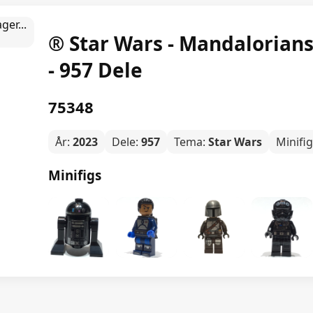
® Star Wars - Mandalorians
- 957 Dele
75348
År:
2023
Dele:
957
Tema:
Star Wars
Minifi
Minifigs