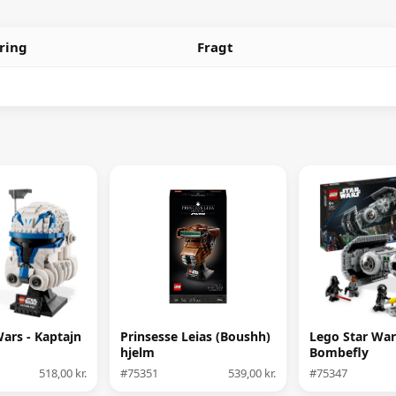
ring
Fragt
ars - Kaptajn
Prinsesse Leias (Boushh)
Lego Star Wars
hjelm
Bombefly
518,00 kr.
#75351
539,00 kr.
#75347