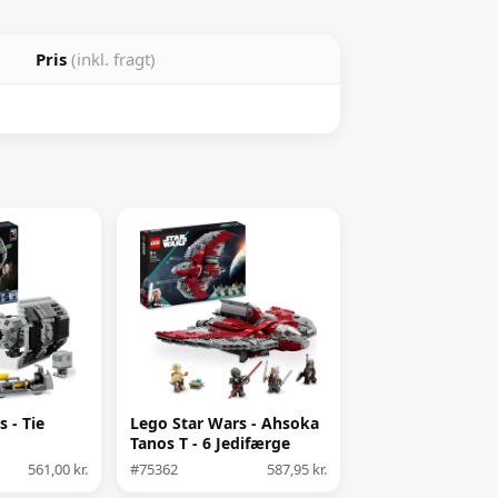
Pris
(inkl. fragt)
 - Tie
Lego Star Wars - Ahsoka
Tanos T - 6 Jedifærge
561,00 kr.
#75362
587,95 kr.