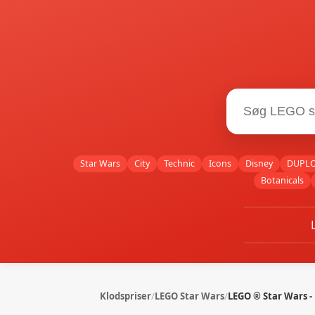
Star Wars
City
Technic
Icons
Disney
DUPL
Botanicals
Klodspriser
/
LEGO Star Wars
/
LEGO ® Star Wars - 