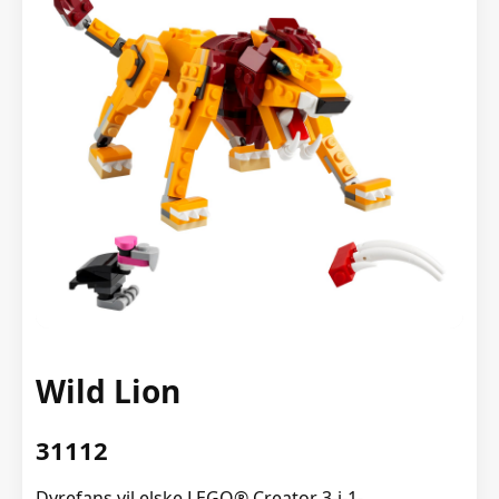
Wild Lion
31112
Dyrefans vil elske LEGO® Creator 3-i-1-