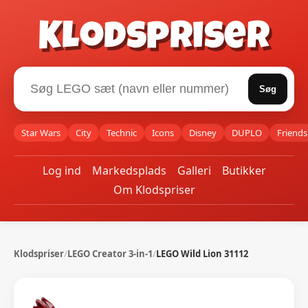
Klodspriser
Søg
Star Wars
City
Technic
Icons
Disney
DUPLO
Friends
Log ind
Markedsplads
Galleri
Butikker
Om Klodspriser
Klodspriser
/
LEGO Creator 3-in-1
/
LEGO Wild Lion 31112