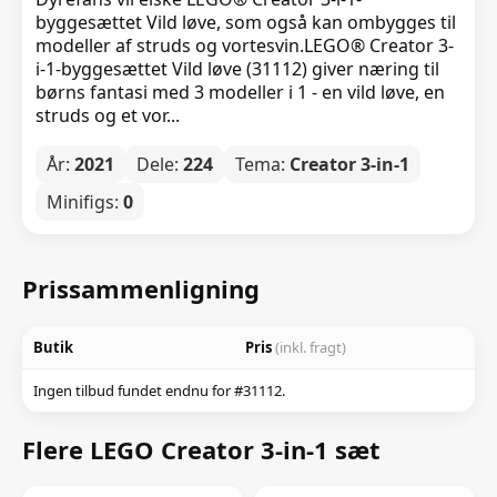
byggesættet Vild løve, som også kan ombygges til
modeller af struds og vortesvin.LEGO® Creator 3-
i-1-byggesættet Vild løve (31112) giver næring til
børns fantasi med 3 modeller i 1 - en vild løve, en
struds og et vor...
År:
2021
Dele:
224
Tema:
Creator 3-in-1
Minifigs:
0
Prissammenligning
Butik
Pris
(inkl. fragt)
Ingen tilbud fundet endnu for #31112.
Flere LEGO Creator 3-in-1 sæt